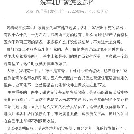
洗车机厂家怎么选择
来源: 管理员 | 发布时间: 2022-09-28 | 401 次浏览
随着现在洗车机厂家普及的城市越来越多，各种厂家层出不穷的冒出，
有四千六千的，一万左右，或者两三万的也有，那么面对这些产品价格从
五六千到两三万的情况，很多客户选择设备很茫然，不知道怎么分辨。
目前市场上有很多洗车机厂家的厂家，价格也有虚高虚低的两种套路，
功能大多都模棱两可，基本上都是使用的硬件及软件区分，再多说一个就
是造型了，这个时候就要慎重考虑了。
大家可以细究一下，厂家不是雷锋，不可能亏钱给您做，也没哪个厂家
傻到抬高价格帮友商引流，五六千想配好一台品质过硬还保证运营稳定的
配件，这可能不，当然要是在功能和软件上做减法这且不说。
更更重要的一件事，采购完设备后的售后保障，是否确保设备以后能够
长期运行稳定，售后这个也是要人来成本的是吧，有些友商完全不要存在
售后问题，是，五六千这么便宜的机子卖给你了，给钱的时候你舒服了，
那么后续各种故障紧接而来，市场满意度低，客流流失率高，挺好的项目
在自己手上却得不到预期收益。
所以要算明白帐，基建场地基础设备等，百分之九十九的投资都花了，