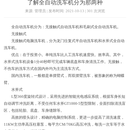
了解全自动洗车机分为那两种
来源: 管理员 | 发布时间: 2021-10-13 | 301 次浏览
全自动洗车机分为：无接触式自动洗车机和毛刷式全自动洗车机。
无接触式
无接触式电脑洗车机，分为龙门往复式半自动洗车机和水斧式全自动
洗车机。
优点：在于投资小。单纯洗车比人工洗车机速度快。效率高。其中，
水斧式洗车机设备1分40秒即可完成车辆底盘和车身清洗工作。无接触，
不伤车的洗车方式在国内外均为主流洗车方式。
国内洗车机，一般都是单摆臂式，而双摆臂洗车，被形象的称为蝴蝶
臂。
水斧式
L型360度旋转式设计，采用先进的智能光电感应系统，根据车身长短
自动调节冲洗距离，不受任何车水斧GT1000-5型型限制，全面扫除清洗盲
区，包括轮胎、底盘、车身缝隙等。
高效的喷头设计，精确的电脑控制系统，更进一步提高了清洗速度，
11KW主功率高压柱塞泵，每平方CM/70KG高压冲洗，每洗一次车等于水